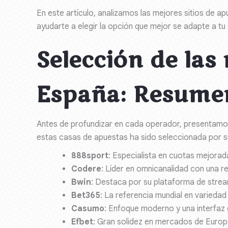
En este artículo, analizamos las mejores sitios de a
ayudarte a elegir la opción que mejor se adapte a tu 
Selección de las
España: Resume
Antes de profundizar en cada operador, presentamo
estas casas de apuestas ha sido seleccionada por su
888sport
: Especialista en cuotas mejorada
Codere
: Líder en omnicanalidad con una re
Bwin
: Destaca por su plataforma de stre
Bet365
: La referencia mundial en varieda
Casumo
: Enfoque moderno y una interfaz 
Efbet
: Gran solidez en mercados de Europa