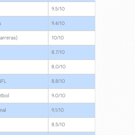
9.5/10
s
9.4/10
Carreras)
10/10
8.7/10
8.0/10
NFL
8.8/10
útbol
9.0/10
nal
9.1/10
8.5/10