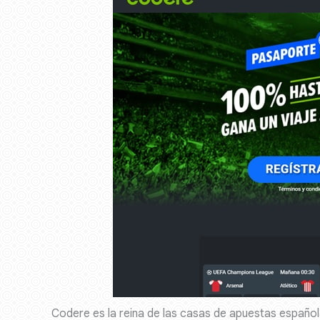
Codere es la reina de las casas de apuestas español