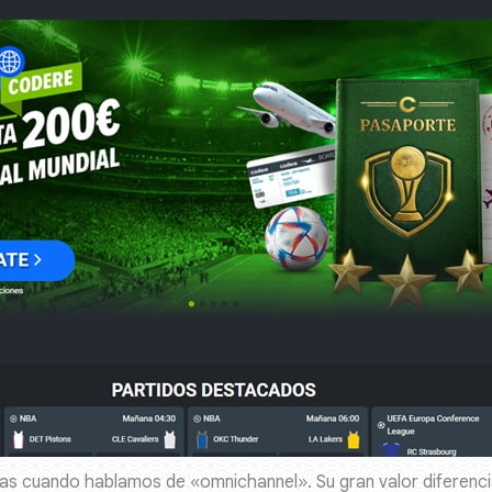
as cuando hablamos de «omnichannel». Su gran valor diferencia