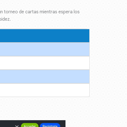
un torneo de cartas mientras espera los
pidez.