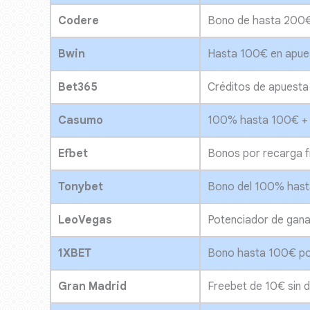
Codere
Bono de hasta 200€
Bwin
Hasta 100€ en apue
Bet365
Créditos de apuest
Casumo
100% hasta 100€ + g
Efbet
Bonos por recarga 
Tonybet
Bono del 100% has
LeoVegas
Potenciador de gan
1XBET
Bono hasta 100€ por
Gran Madrid
Freebet de 10€ sin 