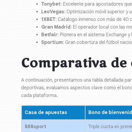
Tonybet
: Excelente para apostadores que 
LeoVegas
: Optimización móvil superior y 
1XBET
: Catálogo inmenso con más de 40 di
Gran Madrid
: El operador local con las 
Betfair
: Pionera en el sistema Exchange y 
Sportium
: Gran cobertura del fútbol naci
Comparativa de 
A continuación, presentamos una tabla detallada pa
deportivas, evaluamos aspectos clave como el bono de
cada plataforma.
Casa de apuestas
Bono de bienvenid
888sport
Triple cuota en prim